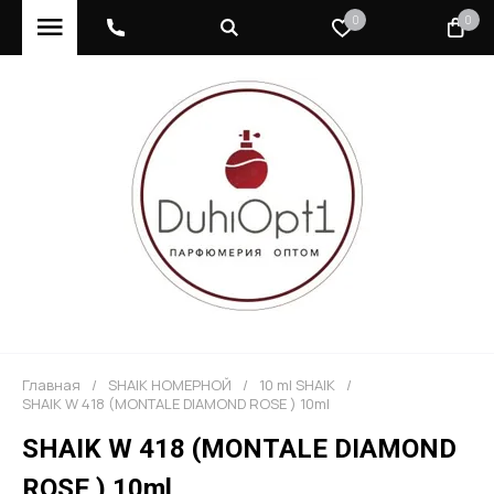
0
0
Главная
/
SHAIK НОМЕРНОЙ
/
10 ml SHAIK
/
SHAIK W 418 (MONTALE DIAMOND ROSE ) 10ml
SHAIK W 418 (MONTALE DIAMOND
ROSE ) 10ml